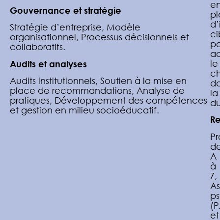
e
Gouvernance et stratégie
p
d’
Stratégie d’entreprise, Modèle
ci
organisationnel, Processus décisionnels et
po
collaboratifs.
a
le
Audits et analyses
c
Audits institutionnels, Soutien à la mise en
d
place de recommandations, Analyse de
la
pratiques, Développement des compétences
du
et gestion en milieu socioéducatif.
R
Pr
d
A
à
Z,
As
p
(P
et