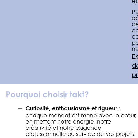
et
Po
dé
d
c
co
pa
no
E
d
pr
Pourquoi choisir takt?
Curiosité, enthousiasme et rigueur :
chaque mandat est mené avec le cœur,
en mettant notre énergie, notre
créativité et notre exigence
professionnelle au service de vos projets.