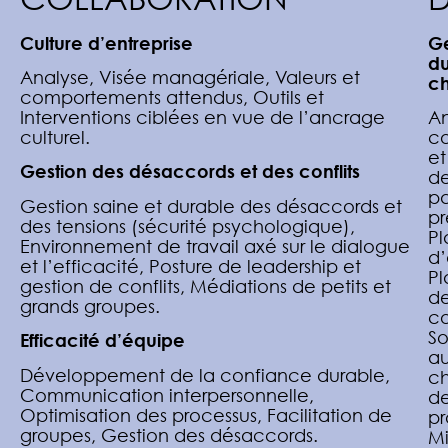
Culture d’entreprise
Ge
d
Analyse, Visée managériale, Valeurs et
c
comportements attendus, Outils et
Interventions ciblées en vue de l’ancrage
An
culturel.
co
et
Gestion des désaccords et des conflits
d
pa
Gestion saine et durable des désaccords et
pr
des tensions (sécurité psychologique),
Pl
Environnement de travail axé sur le dialogue
d’
et l’efficacité, Posture de leadership et
Pl
gestion de conflits, Médiations de petits et
d
grands groupes.
c
So
Efficacité d’équipe
a
Développement de la confiance durable,
ch
Communication interpersonnelle,
d
Optimisation des processus, Facilitation de
pr
groupes, Gestion des désaccords.
Mi